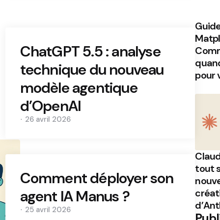
Guide
Matplo
ChatGPT 5.5 : analyse
Comm
quand 
technique du nouveau
pour 
modèle agentique
d’OpenAI
26 avril 2026
Claud
tout s
Comment déployer son
nouve
agent IA Manus ?
créat
d’Ant
25 avril 2026
Publ