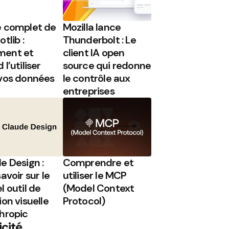
 complet de
Mozilla lance
tlib :
Thunderbolt : Le
ent et
client IA open
l’utiliser
source qui redonne
vos données
le contrôle aux
entreprises
e Design :
Comprendre et
avoir sur le
utiliser le MCP
l outil de
(Model Context
ion visuelle
Protocol)
hropic
icité