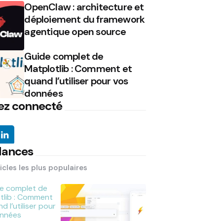
OpenClaw : architecture et
déploiement du framework
agentique open source
Guide complet de
Matplotlib : Comment et
quand l’utiliser pour vos
données
ez connecté
dances
icles les plus populaires