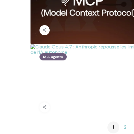
IA & agents
1
2