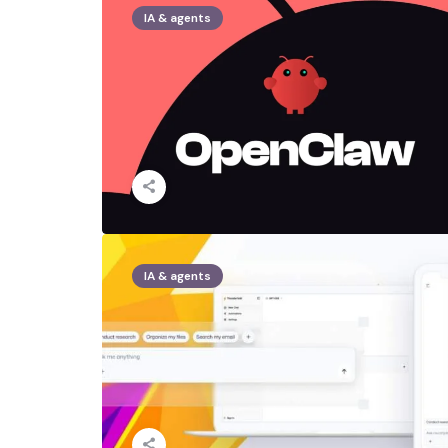
IA & agents
IA & agents