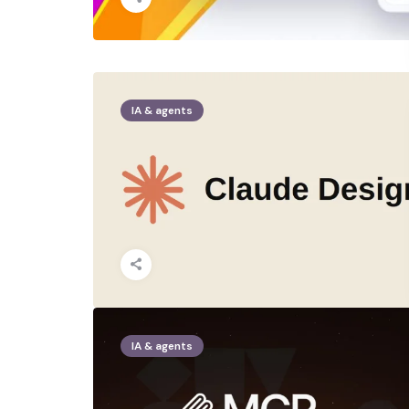
IA & agents
IA & agents