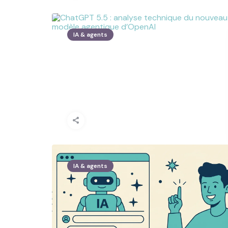
IA & agents
IA & agents