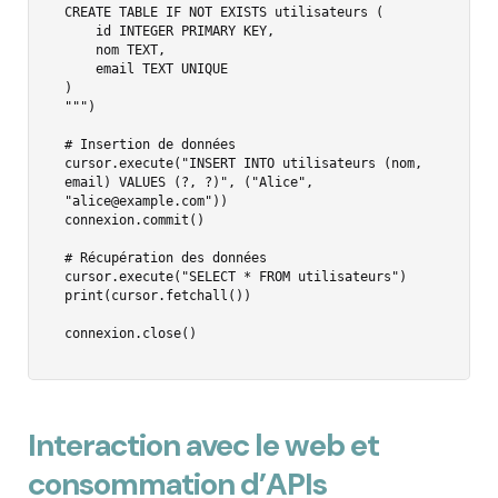
CREATE TABLE IF NOT EXISTS utilisateurs (

    id INTEGER PRIMARY KEY,

    nom TEXT,

    email TEXT UNIQUE

)

""")

# Insertion de données

cursor.execute("INSERT INTO utilisateurs (nom, 
email) VALUES (?, ?)", ("Alice", 
"alice@example.com"))

connexion.commit()

# Récupération des données

cursor.execute("SELECT * FROM utilisateurs")

print(cursor.fetchall())

connexion.close()
Interaction avec le web et
consommation d’APIs