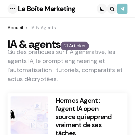
La Boîte Marketing
S’abo
Menu
Search
Accueil
IA & Agents
IA & agents
21 Articles
Guides pratiques sur l’IA générative, les
agents IA, le prompt engineering et
l’automatisation : tutoriels, comparatifs et
actus décryptées.
Hermes Agent :
l’agent IA open
source qui apprend
vraiment de ses
tâches