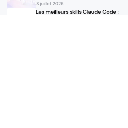
8 juillet 2026
Les meilleurs skills Claude Code :
lesquels installer et comment
8 juillet 2026
Recommandations
ChatGPT 5.5 : analyse technique
du nouveau modèle agentique
d’OpenAI
26 avril 2026
Comment déployer son agent IA
Manus ?
25 avril 2026
Populaires
Mozilla lance Thunderbolt : Le